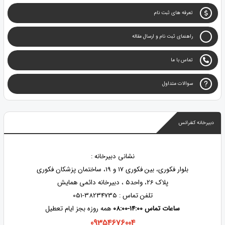
تعرفه های ثبت نام
راهنمای ثبت نام و ارسال مقاله
تماس با ما
سوالات متداول
دبیرخانه کنفرانس
نشانی دبیرخانه :
بلوار فکوری، بین فکوری 17 و 19، ساختمان پزشکان فکوری
پلاک 26، واحد5 ، دبیرخانه دائمی همایش
تلفن تماس : 38234735-051
ساعات تماس 14:00-08:00
همه روزه بجز ایام تعطیل
09354676004